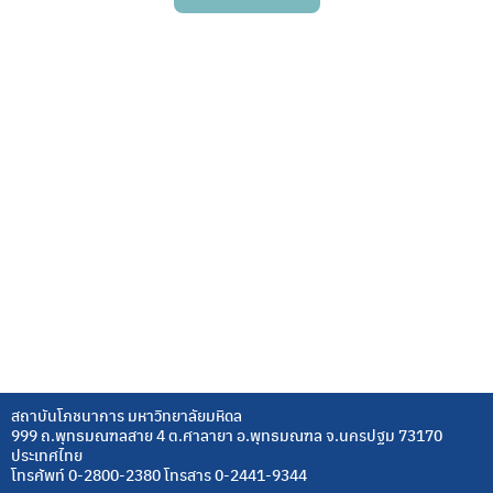
สถาบันโภชนาการ มหาวิทยาลัยมหิดล
999 ถ.พุทธมณฑลสาย 4 ต.ศาลายา อ.พุทธมณฑล จ.นครปฐม 73170
ประเทศไทย
โทรศัพท์ 0-2800-2380 โทรสาร 0-2441-9344