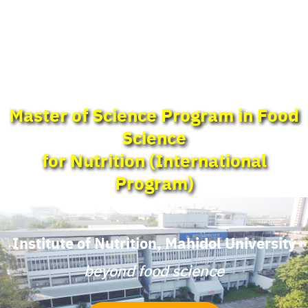
Master of Science Program in Food
Science
for Nutrition (International
Program)
Institute of Nutrition, Mahidol University
beyond food science