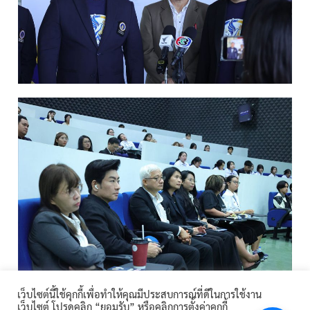
เว็บไซต์นี้ใช้คุกกี้เพื่อทำให้คุณมีประสบการณ์ที่ดีในการใช้งาน
[post-views]
เว็บไซต์ โปรดคลิก “ยอมรับ” หรือคลิกการตั้งค่าคุกกี้