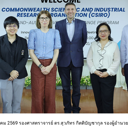
 2569 รองศาสตราจารย์ ดร.สุวภัทร กิตติบัญชากุล รองผู้อำนว