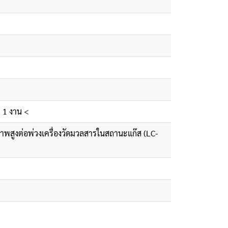
ร 1 งาน
<
าพสูงต่อพ่วงเครื่องวัดมวลสารในสถานะแก๊ส (LC-