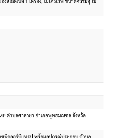
ื่องสไลด์เนื้อ 1 เครื่อง, ไมโครเวฟ ขนาดความจุ ไม่
GMP ตำบลศาลายา อำเภอพุทธมณฑล จังหวัด
ะจุชนิดออร์บิแทรป พร้อมอุปกรณ์ประกอบ ตำบล