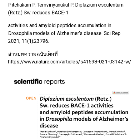
Pitchakarn P, Temviriyanukul P. Diplazium esculentum
(Retz.) Sw. reduces BACE-1
activities and amyloid peptides accumulation in
Drosophila models of Alzheimer’s disease. Sci Rep.
2021; 11(1):23796.
อ่านบทความฉบับเต็มที่
https://www.nature.com/articles/s41598-021-03142-w/