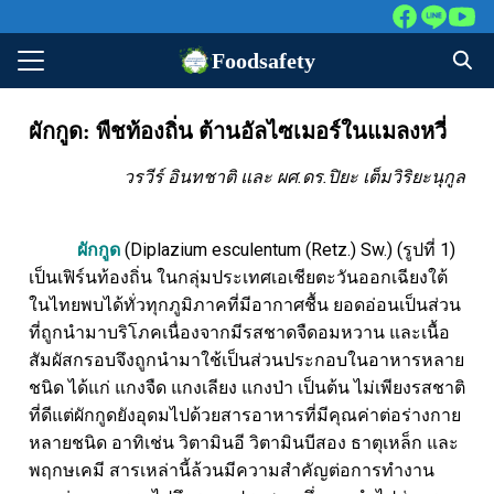
Foodsafety
ผักกูด: พืชท้องถิ่น ต้านอัลไซเมอร์ในแมลงหวี่
าหลัก
วรวีร์ อินทชาติ และ ผศ.ดร.ปิยะ เต็มวิริยะนุกูล
ศึกษาปัจจุบัน
สนใจศึกษาต่อ
ผักกูด
(Diplazium esculentum (Retz.) Sw.) (รูปที่ 1)
ารย์
เป็นเฟิร์นท้องถิ่น ในกลุ่มประเทศเอเชียตะวันออกเฉียงใต้
หน้าที่
ในไทยพบได้ทั่วทุกภูมิภาคที่มีอากาศชื้น ยอดอ่อนเป็นส่วน
ที่ถูกนำมาบริโภคเนื่องจากมีรสชาดจืดอมหวาน และเนื้อ
์เก่า
สัมผัสกรอบจึงถูกนำมาใช้เป็นส่วนประกอบในอาหารหลาย
ต่อเรา
ชนิด ได้แก่ แกงจืด แกงเลียง แกงป่า เป็นต้น ไม่เพียงรสชาติ
ที่ดีแต่ผักกูดยังอุดมไปด้วยสารอาหารที่มีคุณค่าต่อร่างกาย
หลายชนิด อาทิเช่น วิตามินอี วิตามินบีสอง ธาตุเหล็ก และ
พฤกษเคมี สารเหล่านี้ล้วนมีความสำคัญต่อการทำงาน