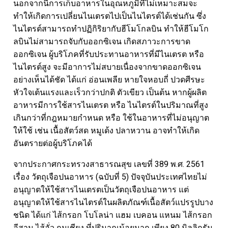
นอกจากนี้การเก็บอาหารในอุณหภูมิที่ไม่เหมาะสมจะ
ทำให้เกิดการเปลี่ยนไนเตรตไปเป็นไนไตรต์ได้เช่นกัน ซึ่ง
ไนไตรต์สามารถทำปฏิกิริยากับฮีโมโกลบิน ทำให้ฮีโมโก
ลบินไม่สามารถจับกับออกซิเจน เกิดสภาวะการขาด
ออกซิเจน ผู้บริโภคที่รับประทานอาหารที่มีไนเตรต หรือ
ไนไตรต์สูง จะมีอาการไม่สบายเนื่องจากขาดออกซิเจน
อย่างเห็นได้ชัด ได้แก่ อ่อนเพลีย หายใจหอบถี่ ปวดศีรษะ
หัวใจเต้นแรงและเร็วกว่าปกติ ตัวเขียว เป็นต้น หากผู้ผลิต
อาหารมีการใช้สารไนเตรต หรือ ไนไตรต์ในปริมาณที่สูง
เกินกว่าที่กฎหมายกำหนด หรือ ใช้ในอาหารที่ไม่อนุญาต
ให้ใช้ เช่น เนื้อสัตว์สด หมูเด้ง ปลาหวาน อาจทำให้เกิด
อันตรายต่อผู้บริโภคได้
จากประกาศกระทรวงสาธารณสุข เลขที่ 389 พ.ศ. 2561
เรื่อง วัตถุเจือปนอาหาร (ฉบับที่ 5) ปัจจุบันประเทศไทยไม่
อนุญาตให้ใช้สารไนเตรตเป็นวัตถุเจือปนอาหาร แต่
อนุญาตให้ใช้สารไนไตรต์ในผลิตภัณฑ์เนื้อสัตว์แปรรูปบาง
ชนิด ได้แก่ ไส้กรอก โบโลน่า แฮม เบคอน แหนม ไส้กรอก
อีสาน ไส้อั่ว กุนเชียง ที่ปริมาณน้อยมาก เพียง 80 มิลลิกรัม